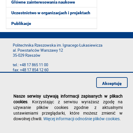
Główne zainteresowania naukowe
Uczestnictwo w organizacjach i projektach
Publikacje
Politechnika Rzeszowska im. Ignacego Łukasiewicza
al. Powstańców Warszawy 12
35-029 Rzeszów
tel.: +48 17 865 11 00
fax: +48 17 854 12 60
e-mail:
kancelaria@prz.edu.pl
Akceptuję
Deklaracja dostępności
Polityka prywatności
Zgłoś błąd na stronie
Nasze serwisy używają informacji zapisanych w plikach
cookies
. Korzystając z serwisu wyrażasz zgodę na
używanie plików cookies zgodnie z aktualnymi
ustawieniami przeglądarki, które możesz zmienić w
dowolnej chwili.
Więcej informacji odnośnie plików cookies
.